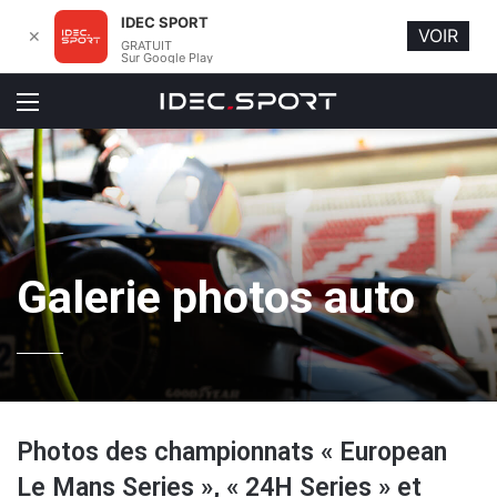
IDEC SPORT
VOIR
✕
GRATUIT
Sur Google Play
Menu
Galerie photos auto
Photos des championnats « European
Le Mans Series », « 24H Series » et