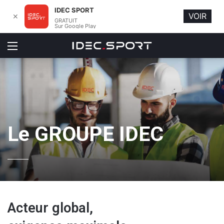
IDEC SPORT
VOIR
✕
GRATUIT
Sur Google Play
Menu
Le GROUPE IDEC
Acteur global,