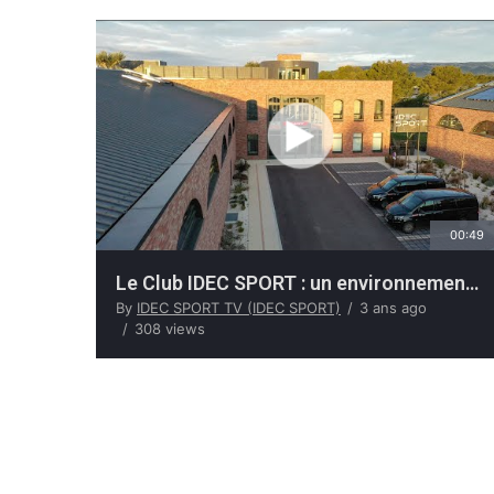
00:49
Le Club IDEC SPORT : un environnement exclusif et raffiné pour les passionnés d’automobile
By
IDEC SPORT TV (IDEC SPORT)
3 ans ago
308 views