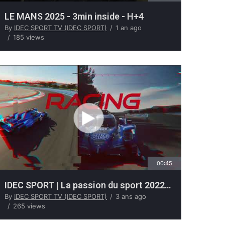
LE MANS 2025 - 3min inside - H+4
By
IDEC SPORT TV (IDEC SPORT)
1 an ago
185 views
00:45
IDEC SPORT | La passion du sport 2022 – 2023
By
IDEC SPORT TV (IDEC SPORT)
3 ans ago
265 views