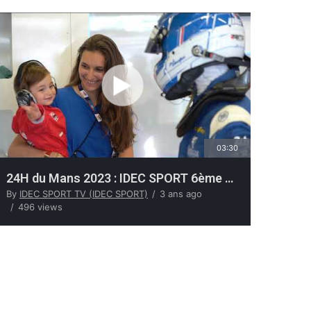
03:30
24H du Mans 2023 : IDEC SPORT 6ème des LMP2 à l'arrivée
By
IDEC SPORT TV (IDEC SPORT)
3 ans ago
496 views