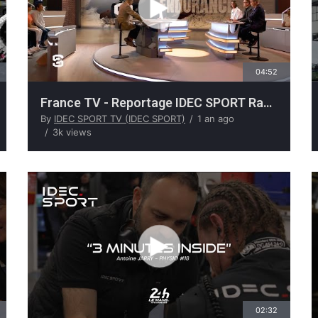
04:52
France TV - Reportage IDEC SPORT Racing
By
IDEC SPORT TV (IDEC SPORT)
1 an ago
3k views
02:32