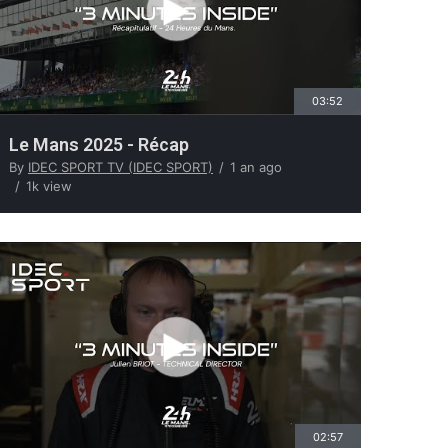
03:52
Le Mans 2025 - Récap
By
IDEC SPORT TV (IDEC SPORT)
1 an ago
1k view
02:57