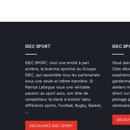
IDEC SPORT
IDEC SP
IDEC SPORT, c’est une entité à part
Situé dan
entière, la branche sportive du Groupe
Côte d’Az
IDEC, qui rassemble tous les partenariats
expérienc
sous une seule et même bannière. Si
gardienna
Patrice Lafargue voue une véritable
ateliers 
passion au sport auto, son âme de
direct sur
compétiteur l’a mené à investir dans
pilotage 
différents sports, Football, Rugby, Basket,
séminaires
…
DÉCOUV
DÉCOUVREZ IDEC SPORT