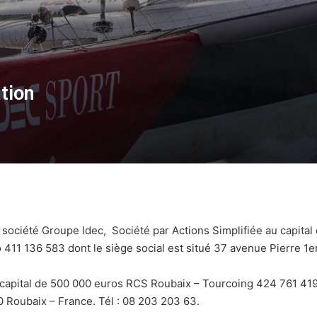
ation
a société Groupe Idec, Société par Actions Simplifiée au capita
411 136 583 dont le siège social est situé 37 avenue Pierre 1e
 capital de 500 000 euros RCS Roubaix – Tourcoing 424 761 41
0 Roubaix – France. Tél : 08 203 203 63.