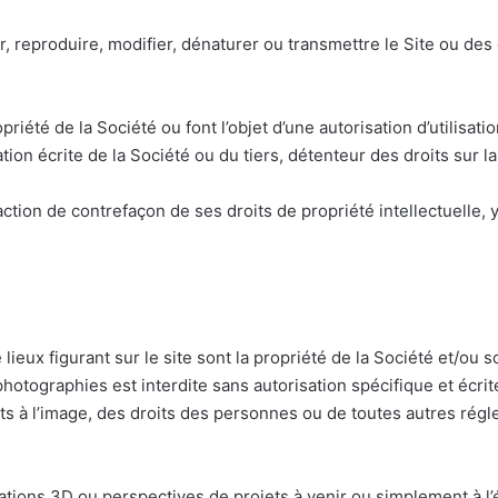
er, reproduire, modifier, dénaturer ou transmettre le Site ou de
priété de la Société ou font l’objet d’une autorisation d’utilisati
ion écrite de la Société ou du tiers, détenteur des droits sur la
action de contrefaçon de ses droits de propriété intellectuelle, 
ux figurant sur le site sont la propriété de la Société et/ou so
 photographies est interdite sans autorisation spécifique et écri
roits à l’image, des droits des personnes ou de toutes autres r
tions 3D ou perspectives de projets à venir ou simplement à l’é