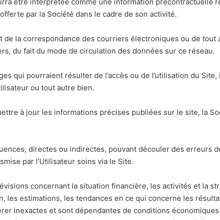
urra être interprétée comme une information précontractuelle re
fferte par la Société dans le cadre de son activité.
ecret de la correspondance des courriers électroniques ou de tou
ers, du fait du mode de circulation des données sur ce réseau.
qui pourraient résulter de l’accès ou de l’utilisation du Site, 
ilisateur ou tout autre bien.
ttre à jour les informations précises publiées sur le site, la S
ences, directes ou indirectes, pouvant découler des erreurs de
ise par l’Utilisateur soins via le Site.
sions concernant la situation financière, les activités et la st
on, les estimations, les tendances en ce qui concerne les résult
érer inexactes et sont dépendantes de conditions économiques 