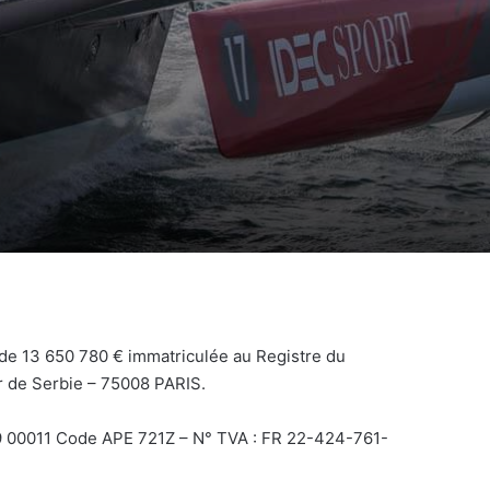
l de 13 650 780 € immatriculée au Registre du
r de Serbie – 75008 PARIS.
9 00011 Code APE 721Z – N° TVA : FR 22-424-761-