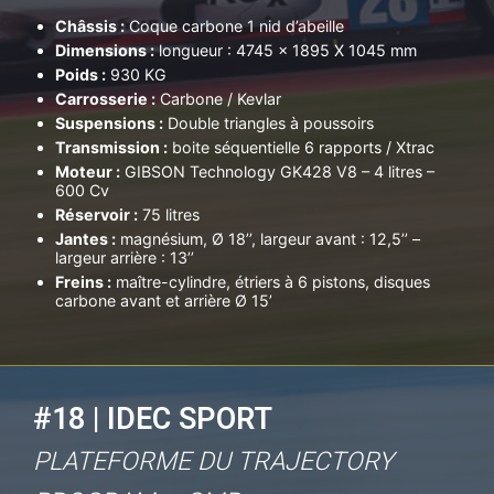
Châssis :
Coque carbone 1 nid d’abeille
Dimensions :
longueur : 4745 x 1895 X 1045 mm
Poids :
930 KG
Carrosserie :
Carbone / Kevlar
Suspensions :
Double triangles à poussoirs
Transmission :
boite séquentielle 6 rapports / Xtrac
Moteur :
GIBSON Technology GK428 V8 – 4 litres –
600 Cv
Réservoir :
75 litres
Jantes :
magnésium, Ø 18’’, largeur avant : 12,5’’ –
largeur arrière : 13’’
Freins :
maître-cylindre, étriers à 6 pistons, disques
carbone avant et arrière Ø 15’
#18 | IDEC SPORT
PLATEFORME DU TRAJECTORY