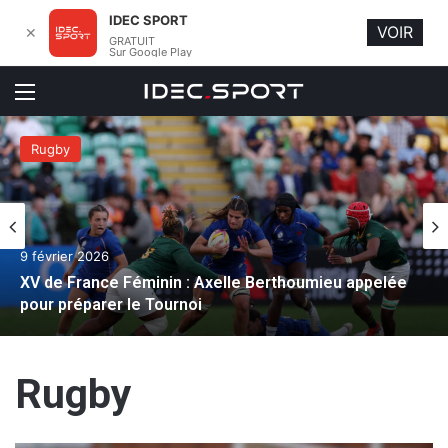
IDEC SPORT
VOIR
✕
GRATUIT
Sur Google Play
Menu
Rugby
9 février 2026
XV de France Féminin : Axelle Berthoumieu appelée
pour préparer le Tournoi
Rugby