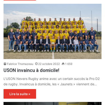
Fabrice Thomazeau
22 octobre 2022
1 659
USON invaincu à domicile!
L’USON Nevers Rugby anime avec un certain succès la Pro D2
de rugby. Invaincus à domicile, les « Jaunets » viennent de…
Lire la suite »