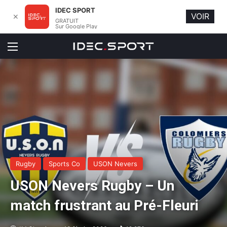
IDEC SPORT
VOIR
✕
GRATUIT
Sur Google Play
Menu
Rugby
Sports Co
USON Nevers
USON Nevers Rugby – Un
match frustrant au Pré-Fleuri