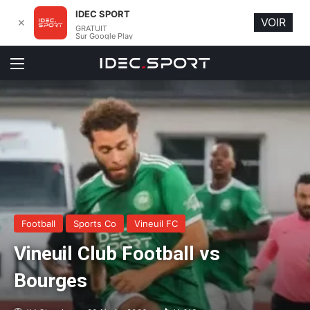
IDEC SPORT
VOIR
✕
GRATUIT
Sur Google Play
Menu
Football
Sports Co
Vineuil FC
Vineuil Club Football vs
Bourges