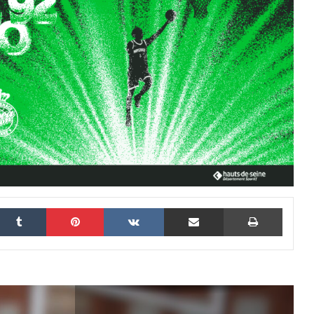
USON Nevers Rugby – Un match
frustrant au Pré-Fleuri
Nanterre 92 s’impose sur le parquet de
l’ASVEL
nkedin
Tumblr
Pinterest
VKontakte
Partager par email
Imprim
USON Nevers Rugby : les temps forts de
2025
Nanterre 92 : retour sur l’année 2025