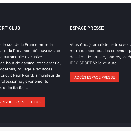
Nanterre 92 : retour sur l’année 2025
Vineuil Sports Football : rétrospective
ORT CLUB
ESPACE PRESSE
de l’année 2025
s le sud de la France entre la
Vous êtes journaliste, retrouvez
Vineuil Club Football vs Bourges
ur et la Provence, découvrez une
notre espace tous les communiq
e automobile exclusive :
dossiers de presse, photos, vidé
ge haut de gamme, conciergerie,
IDEC SPORT Voile et Auto.
modernes, roulage avec accès
USON Nevers Rugby – Un match
 circuit Paul Ricard, simulateur de
frustrant au Pré-Fleuri
ACCÈS ESPACE PRESSE
professionnel, événements
 et incitatifs,...
Nanterre 92 s’impose sur le parquet de
REZ IDEC SPORT CLUB
l’ASVEL
USON Nevers Rugby : les temps forts de
2025