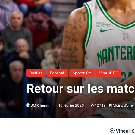
Basket
Football
Sports Co
Vineuil FC
Retour sur les matc
JM Chemin
16 février 2026
12 119
Moins d’une 
Vineuil S