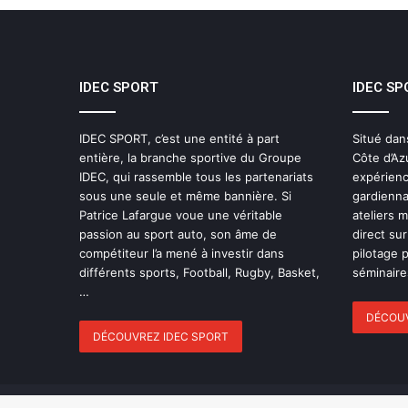
IDEC SPORT
IDEC SP
IDEC SPORT, c’est une entité à part
Situé dan
entière, la branche sportive du Groupe
Côte d’Az
IDEC, qui rassemble tous les partenariats
expérienc
sous une seule et même bannière. Si
gardienna
Patrice Lafargue voue une véritable
ateliers 
passion au sport auto, son âme de
direct sur
compétiteur l’a mené à investir dans
pilotage 
différents sports, Football, Rugby, Basket,
séminaires
…
DÉCOUV
DÉCOUVREZ IDEC SPORT