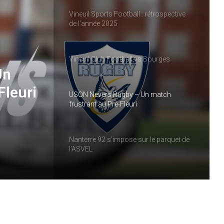
Vineuil Sports Football : rétrospective
de l’année 2025
Vineuil Club Football vs Bourges
Un
Fleuri
USON Nevers Rugby – Un match
frustrant au Pré-Fleuri
Nanterre 92 s’impose sur le parquet de
l’ASVEL
USON Nevers Rugby : les temps forts de
2025