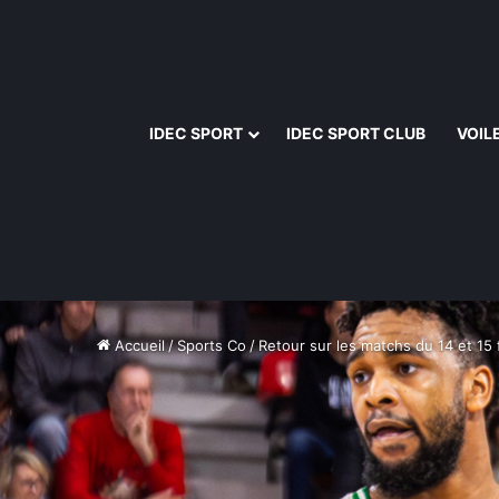
IDEC SPORT
IDEC SPORT CLUB
VOIL
Accueil
/
Sports Co
/
Retour sur les matchs du 14 et 15 