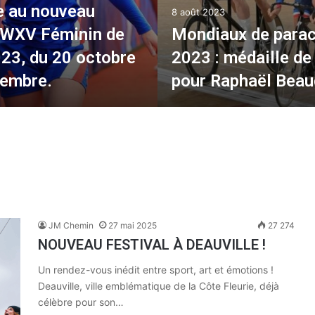
e au nouveau
8 août 2023
, WXV Féminin de
Mondiaux de para
23, du 20 octobre
2023 : médaille de
vembre.
pour Raphaël Beaug
JM Chemin
27 mai 2025
27 274
NOUVEAU FESTIVAL À DEAUVILLE !
Un rendez-vous inédit entre sport, art et émotions !
Deauville, ville emblématique de la Côte Fleurie, déjà
célèbre pour son…