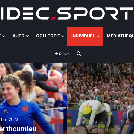
E
AUTO
COLLECTIF
INDIVIDUEL
MÉDIATHÈQ
Rechercher
Suivre
mbre 2023
Berthoumieu