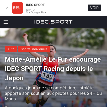
IDEC SPORT
VOIR
✕
GRATUIT
Sur Google Play
Menu
Auto
Sports individuels
Marie-Amélie Le Fur encourage
IDEC SPORT Racing depuis le
Japon
À quelques jours de sa compétition, l'athlète
apporte son soutien aux pilotes pour les 24H du
Mans.