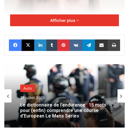
Afficher plus
Facebook
X
Linkedin
Tumblr
Pinterest
VKontakte
Telegram
Partager par email
Impr
Auto
31 juillet 2026
Le dictionnaire de l’endurance : 15 mots
pour (enfin) comprendre une course
d’European Le Mans Series