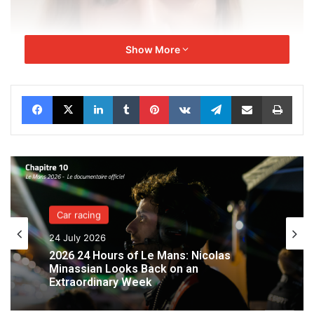
Show More
Facebook
X
LinkedIn
Tumblr
Pinterest
VKontakte
Telegram
Share via Email
Print
Car racing
24 July 2026
2026 24 Hours of Le Mans: Nicolas
Minassian Looks Back on an
Extraordinary Week