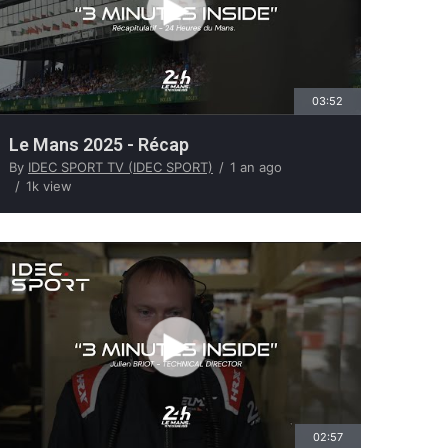
03:52
Le Mans 2025 - Récap
By
IDEC SPORT TV (IDEC SPORT)
1 an ago
1k view
02:57