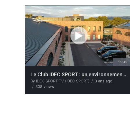
00:49
Le Club IDEC SPORT : un environnement exclusif et raffiné pour les passionnés d’automobile
By
IDEC SPORT TV (IDEC SPORT)
3 ans ago
308 views