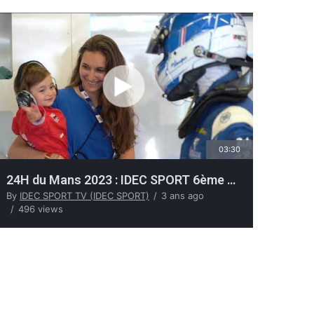
03:30
24H du Mans 2023 : IDEC SPORT 6ème des LMP2 à l'arrivée
By
IDEC SPORT TV (IDEC SPORT)
3 ans ago
496 views