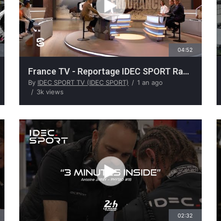
04:52
France TV - Reportage IDEC SPORT Racing
By
IDEC SPORT TV (IDEC SPORT)
1 an ago
3k views
02:32