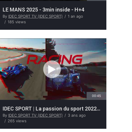
LE MANS 2025 - 3min inside - H+4
By
IDEC SPORT TV (IDEC SPORT)
1 an ago
185 views
00:45
IDEC SPORT | La passion du sport 2022 – 2023
By
IDEC SPORT TV (IDEC SPORT)
3 ans ago
265 views