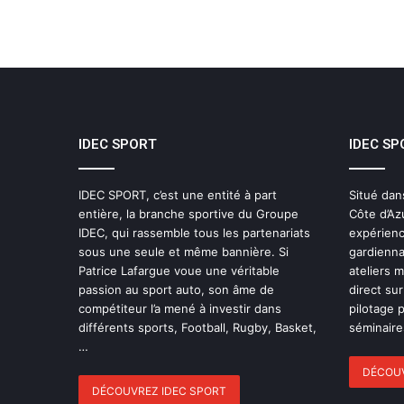
IDEC SPORT
IDEC SP
IDEC SPORT, c’est une entité à part
Situé dan
entière, la branche sportive du Groupe
Côte d’Az
IDEC, qui rassemble tous les partenariats
expérienc
sous une seule et même bannière. Si
gardienna
Patrice Lafargue voue une véritable
ateliers 
passion au sport auto, son âme de
direct sur
compétiteur l’a mené à investir dans
pilotage 
différents sports, Football, Rugby, Basket,
séminaires
…
DÉCOUV
DÉCOUVREZ IDEC SPORT