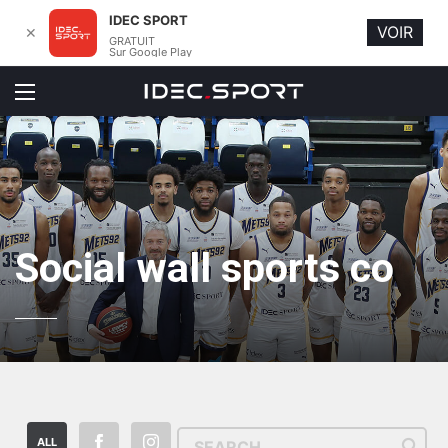
IDEC SPORT
VOIR
✕
GRATUIT
Sur Google Play
Menu
Social wall sports co
ALL