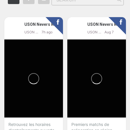
USON Nevers Rugby
USON Nevers Rugby
USON Nevers Rugby
7h ago
USON Nevers Rugby
Aug 7
Retrouvez les horaires
Premiers matchs de