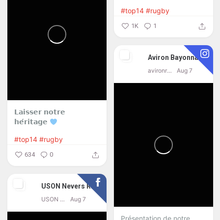
#top14
#rugby
1K
1
Aviron Bayonnais Rugby Pro
avironrugbypro
Aug 7
𝗟𝗮𝗶𝘀𝘀𝗲𝗿 𝗻𝗼𝘁𝗿𝗲
𝗵𝗲́𝗿𝗶𝘁𝗮𝗴𝗲
#top14
#rugby
634
0
USON Nevers Rugby
USON Nevers Rugby
Aug 7
Présentation de notre