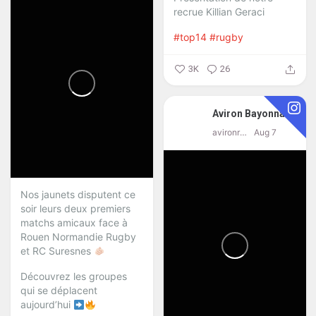
recrue Killian Geraci
#top14
#rugby
3K
26
Aviron Bayonnais Rugby Pro
avironrugbypro
Aug 7
Nos jaunets disputent ce
soir leurs deux premiers
matchs amicaux face à
Rouen Normandie Rugby
et RC Suresnes
Découvrez les groupes
qui se déplacent
aujourd’hui