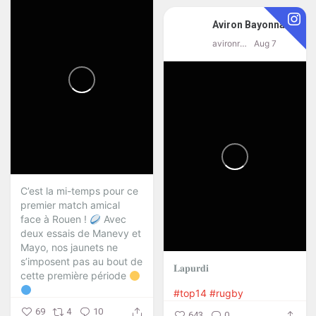
Aviron Bayonnais Rugby Pro
avironrugbypro
Aug 7
C’est la mi-temps pour ce
premier match amical
face à Rouen !
Avec
deux essais de Manevy et
Mayo, nos jaunets ne
s’imposent pas au bout de
𝐋𝐚𝐩𝐮𝐫𝐝𝐢
cette première période
#top14
#rugby
69
4
10
643
0