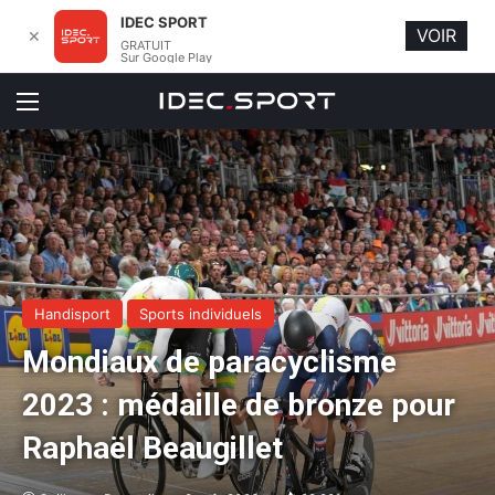
IDEC SPORT
VOIR
✕
GRATUIT
Sur Google Play
Menu
Handisport
Sports individuels
Mondiaux de paracyclisme
2023 : médaille de bronze pour
Raphaël Beaugillet