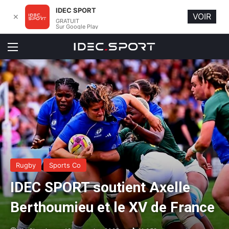
IDEC SPORT
VOIR
✕
GRATUIT
Sur Google Play
Menu
Rugby
Sports Co
IDEC SPORT soutient Axelle
Berthoumieu et le XV de France