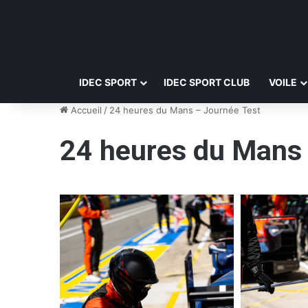
IDEC SPORT
IDEC SPORT CLUB
VOILE
Accueil
/
24 heures du Mans – Journée Test
24 heures du Mans 