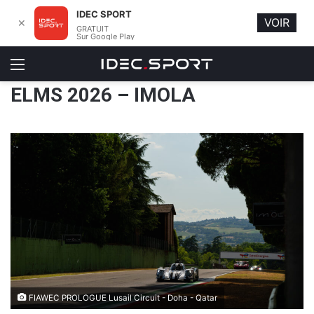
IDEC SPORT
VOIR
✕
GRATUIT
Sur Google Play
Menu
ELMS 2026 – IMOLA
FIAWEC PROLOGUE Lusail Circuit - Doha - Qatar