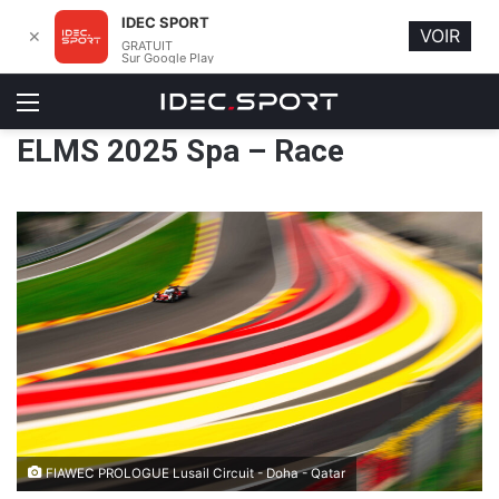
IDEC SPORT
VOIR
✕
GRATUIT
Sur Google Play
Menu
ELMS 2025 Spa – Race
FIAWEC PROLOGUE Lusail Circuit - Doha - Qatar