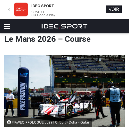
IDEC SPORT
VOIR
✕
GRATUIT
Sur Google Play
Menu
Le Mans 2026 – Course
FIAWEC PROLOGUE Lusail Circuit - Doha - Qatar