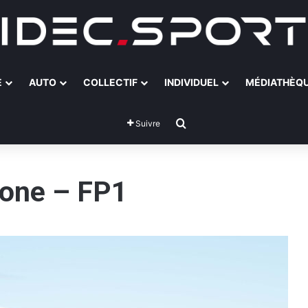
E
AUTO
COLLECTIF
INDIVIDUEL
MÉDIATHÈQ
Rechercher
Suivre
tone – FP1