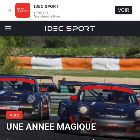
IDEC SPORT
VOIR
✕
GRATUIT
Sur Google Play
Menu
Auto
UNE ANNEE MAGIQUE