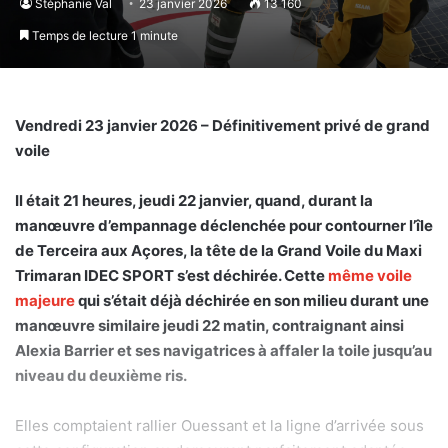
Stéphanie Val
23 janvier 2026
13 160
Temps de lecture 1 minute
Vendredi 23 janvier 2026 – Définitivement privé de grand
voile
Il était 21 heures, jeudi 22 janvier, quand, durant la
manœuvre d’empannage déclenchée pour contourner l’île
de Terceira aux Açores, la tête de la Grand Voile du Maxi
Trimaran IDEC SPORT s’est déchirée. Cette
même voile
majeure
qui s’était déjà déchirée en son milieu durant une
manœuvre similaire jeudi 22 matin, contraignant ainsi
Alexia Barrier et ses navigatrices à affaler la toile jusqu’au
niveau du deuxième ris.
Elles comptaient rallier Ouessant et la ligne d’arrivée sous