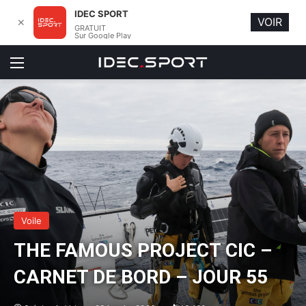
IDEC SPORT
VOIR
✕
GRATUIT
Sur Google Play
Menu
Voile
THE FAMOUS PROJECT CIC –
CARNET DE BORD – JOUR 55