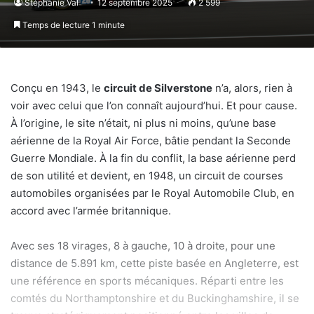
Stéphanie Val
12 septembre 2025
2 599
Temps de lecture 1 minute
Conçu en 1943, le
circuit de Silverstone
n’a, alors, rien à
voir avec celui que l’on connaît aujourd’hui. Et pour cause.
À l’origine, le site n’était, ni plus ni moins, qu’une base
aérienne de la Royal Air Force, bâtie pendant la Seconde
Guerre Mondiale. À la fin du conflit, la base aérienne perd
de son utilité et devient, en 1948, un circuit de courses
automobiles organisées par le Royal Automobile Club, en
accord avec l’armée britannique.
Avec ses 18 virages, 8 à gauche, 10 à droite, pour une
distance de 5.891 km, cette piste basée en Angleterre, est
une référence en sports mécaniques. Réparti entre les
comtés du Northamptonshire et du Buckinghamshire, il se