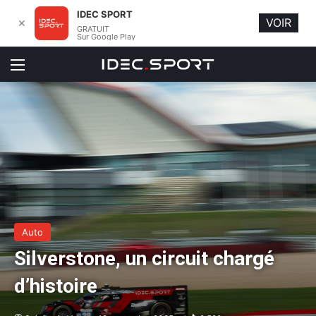
IDEC SPORT
VOIR
✕
GRATUIT
Sur Google Play
Menu
Auto
Silverstone, un circuit chargé
d’histoire