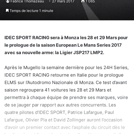
Fabrice Thomazeau
27 mars 2017
1 065
Temps de lecture 1 minute
IDEC SPORT RACING sera à Monza les 28 et 29 Mars pour
le prologue de la saison European Le Mans Series 2017
avec sa nouvelle arme: la Ligier JSP217 LMP2.
Après le Mugello la semaine dernière pour les 24H Series,
IDEC SPORT RACING retourne en Italie pour le prologue
ELMS sur l’Autodromo Nazionale di Monza. Ce test d’avant
saison regroupera 41 voitures les 28 et 29 Mars et
permettra à chaque équipe de prendre ses marques, voire
de se jauger par rapport aux autres concurrents. Les
quatre pilotes d’IDEC SPORT, Patrice Lafargue, Paul
Lafargue, Olivier Pla et David Zollinger auront l’occasion
d’avoir un premier contact avec l’asphale du circuit dès le