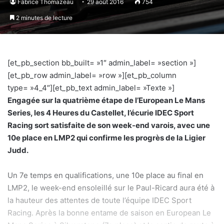
Fabrice Thomazeau
29 août 2016
754
2 minutes de lecture
[et_pb_section bb_built= »1″ admin_label= »section »]
[et_pb_row admin_label= »row »][et_pb_column
type= »4_4″][et_pb_text admin_label= »Texte »]
Engagée sur la quatrième étape de l’European Le Mans
Series, les 4 Heures du Castellet, l’écurie IDEC Sport
Racing sort satisfaite de son week-end varois, avec une
10e place en LMP2 qui confirme les progrès de la Ligier
Judd.
Un 7e temps en qualifications, une 10e place au final en
LMP2, le week-end ensoleillé sur le Paul-Ricard aura été à
la hauteur des attentes de toute l’équipe IDEC Sport
Racing. Après la bonne entame de saison en European Le