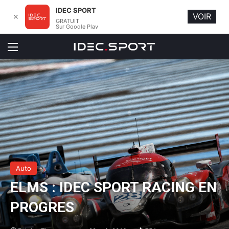
IDEC SPORT
VOIR
✕
GRATUIT
Sur Google Play
Menu
Auto
ELMS : IDEC SPORT RACING EN
PROGRES