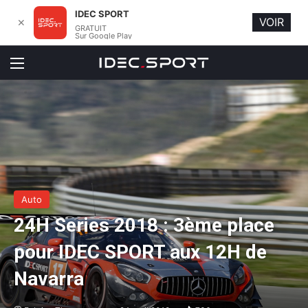
IDEC SPORT
VOIR
✕
GRATUIT
Sur Google Play
Menu
Auto
24H Series 2018 : 3ème place
pour IDEC SPORT aux 12H de
Navarra