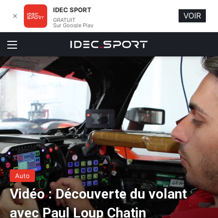
IDEC SPORT
VOIR
✕
GRATUIT
Sur Google Play
Menu
Auto
Vidéo : Découverte du volant
avec Paul Loup Chatin