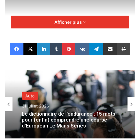
Afficher plus
Facebook
X
Linkedin
Tumblr
Pinterest
VKontakte
Telegram
Partager par email
Impr
Auto
31 juillet 2026
Le dictionnaire de l’endurance : 15 mots
pour (enfin) comprendre une course
d’European Le Mans Series