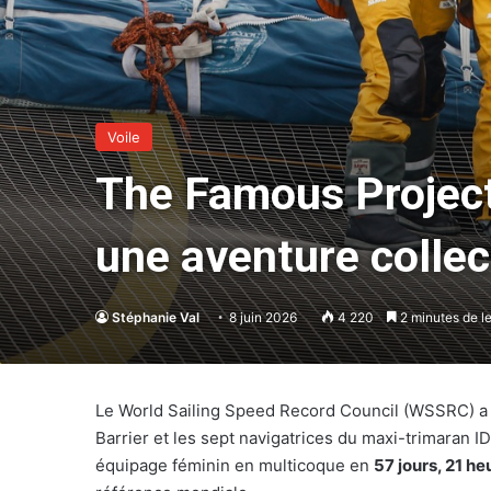
Voile
The Famous Project
une aventure colle
Stéphanie Val
8 juin 2026
4 220
2 minutes de l
Le World Sailing Speed Record Council (WSSRC) a o
Barrier et les sept navigatrices du maxi-trimaran
équipage féminin en multicoque en
57 jours, 21 h