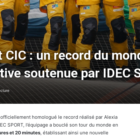
 CIC : un record du mo
ctive soutenue par IDEC
ecture
fficiellement homologué le record réalisé par Alexia
 IDEC SPORT, l’équipage a bouclé son tour du monde en
eures et 20 minutes
, établissant ainsi une nouvelle