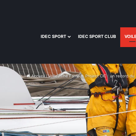
IDEC SPORT
IDEC SPORT CLUB
VOIL
Accueil
/
Voile
/
The Famous Project CIC : un record d