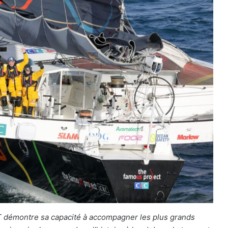
24 Heures du Mans 2026 : Nicolas
Minassian débriefe une semaine hors
norme
Le Mans 2026 : 90 secondes pour
revivre une semaine hors du temps
T démontre sa capacité à accompagner les plus grands