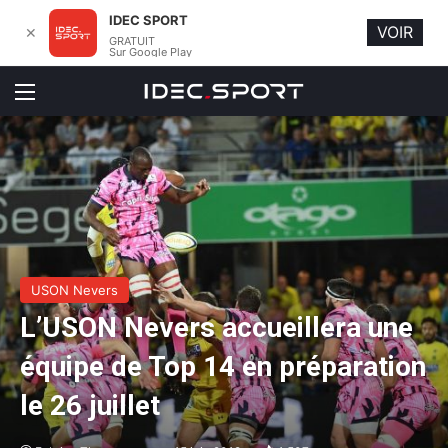
IDEC SPORT
VOIR
✕
GRATUIT
Sur Google Play
Menu
USON Nevers
L’USON Nevers accueillera une
équipe de Top 14 en préparation
le 26 juillet