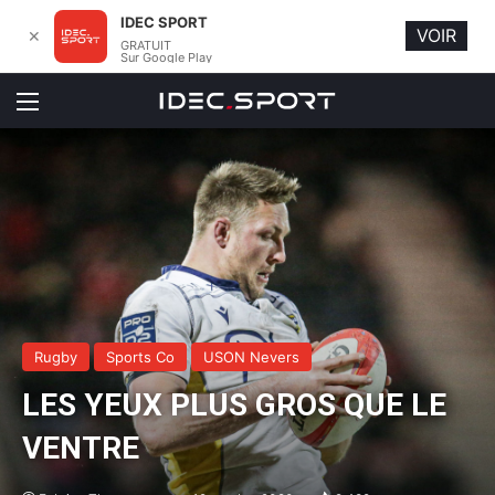
IDEC SPORT
VOIR
✕
GRATUIT
Sur Google Play
Menu
Rugby
Sports Co
USON Nevers
LES YEUX PLUS GROS QUE LE
VENTRE