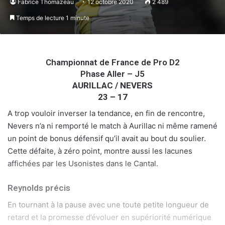
Fabrice Thomazeau
12 octobre 2020
2 489
Temps de lecture 1 minute
Championnat de France de Pro D2
Phase Aller – J5
AURILLAC / NEVERS
23 – 17
A trop vouloir inverser la tendance, en fin de rencontre,
Nevers n’a ni remporté le match à Aurillac ni même ramené
un point de bonus défensif qu’il avait au bout du soulier.
Cette défaite, à zéro point, montre aussi les lacunes
affichées par les Usonistes dans le Cantal.
Reynolds précis
En tournant à la pause avec une toute petite longueur de
retard et la promesse d’évoluer en supériorité numérique