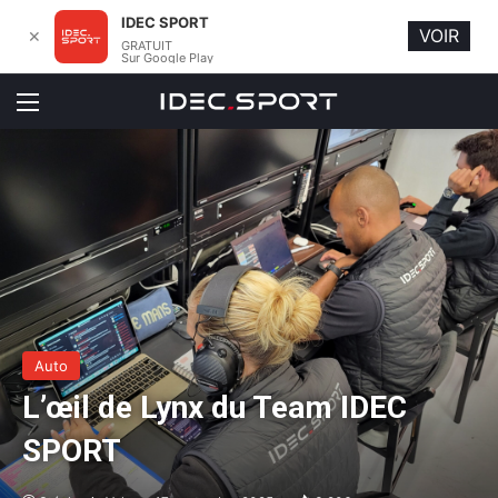
IDEC SPORT
VOIR
✕
GRATUIT
Sur Google Play
Menu
Auto
L’œil de Lynx du Team IDEC
SPORT