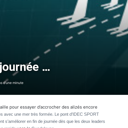
The Famous Project CIC : un record du
monde homologué, une aventure
 journée …
collective soutenue par IDEC SPORT
THE FAMOUS PROJECT CIC – Et si on
s d’une minute
se refaisait l’histoire de cette
performance historique !
THE FAMOUS PROJECT CIC – ELLES
aille pour essayer d’accrocher des alizés encore
L’ONT FAIT ET CA… CE N’EST PAS RIEN !
iles avec une mer très formée. Le pont d’IDEC SPORT
ent s’améliorer en fin de journée dès que les deux leaders