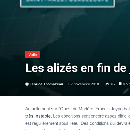
Voile
Les alizés en fin de
Fabrice Thomazeau
7 novembre 2018
817
Moin
bat
Actuellement sur l’Ouest de Madère, Francis Joyon
très instable.
Les conditions sont encore assez diffic
est régulièrement sous l’eau. Des conditions qui devrai