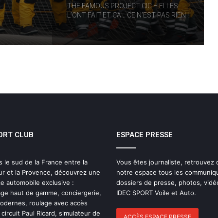
THE FAMOUS PROJECT CIC – ELLES
L’ONT FAIT ET CA… CE N’EST PAS RIEN !
THE FAMOUS PROJECT CIC MARQUE
L’HISTOIRE
THE FAMOUS PROJECT CIC – CARNET
DE BORD – JOUR 57
ORT CLUB
ESPACE PRESSE
IDEC SPORT de retour sur la Route du
Rhum 2026 avec Alexia Barrier
s le sud de la France entre la
Vous êtes journaliste, retrouvez
ur et la Provence, découvrez une
notre espace tous les communiq
The Famous Project CIC : un record du
e automobile exclusive :
dossiers de presse, photos, vidé
monde homologué, une aventure
ge haut de gamme, conciergerie,
IDEC SPORT Voile et Auto.
collective soutenue par IDEC SPORT
modernes, roulage avec accès
 circuit Paul Ricard, simulateur de
ACCÈS ESPACE PRESSE