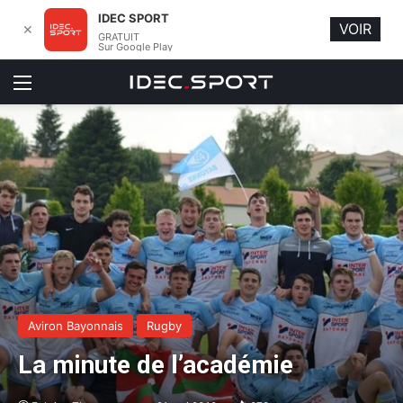
IDEC SPORT
VOIR
✕
GRATUIT
Sur Google Play
Menu
Aviron Bayonnais
Rugby
La minute de l’académie