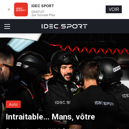
IDEC SPORT
VOIR
✕
GRATUIT
Sur Google Play
Menu
Auto
Intraitable… Mans, vôtre