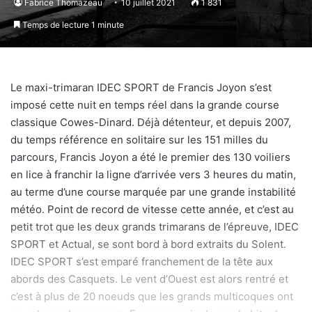
Fabrice Thomazeau
10 juillet 2021
1 831
Temps de lecture 1 minute
Le maxi-trimaran IDEC SPORT de Francis Joyon s’est
imposé cette nuit en temps réel dans la grande course
classique Cowes-Dinard. Déjà détenteur, et depuis 2007,
du temps référence en solitaire sur les 151 milles du
parcours, Francis Joyon a été le premier des 130 voiliers
en lice à franchir la ligne d’arrivée vers 3 heures du matin,
au terme d’une course marquée par une grande instabilité
météo. Point de record de vitesse cette année, et c’est au
petit trot que les deux grands trimarans de l’épreuve, IDEC
SPORT et Actual, se sont bord à bord extraits du Solent.
IDEC SPORT s’est emparé franchement de la tête aux
abords des Casquets. Le vent d’Ouest est alors rentré et
c’est à plus de 20 noeuds que les grands multicoques ont