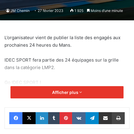
JM Chemin
27 février 2023
1 925
Moins d’une minute
L’organisateur vient de publier la liste des engagés aux
prochaines 24 heures du Mans.
IDEC SPORT fera partie des 24 équipages sur la grille
dans la catégorie LMP2.
Go IDEC SPORT !
Afficher plus
Facebook
X
Linkedin
Tumblr
Pinterest
VKontakte
Telegram
Partager par email
Impr