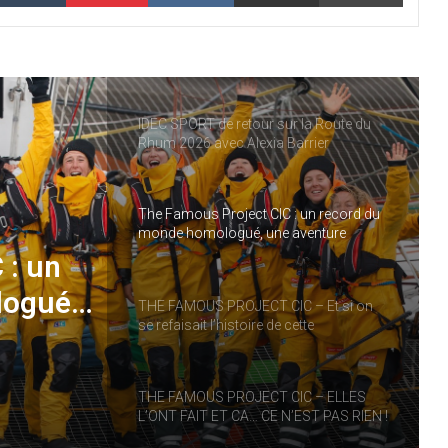
THE FAMOUS PROJECT CIC – CARNET
DE BORD – JOUR 57
IDEC SPORT de retour sur la Route du
Rhum 2026 avec Alexia Barrier
The Famous Project CIC : un record du
monde homologué, une aventure
collective soutenue par IDEC SPORT
 : un
logué,
THE FAMOUS PROJECT CIC – Et si on
se refaisait l’histoire de cette
performance historique !
RT
THE FAMOUS PROJECT CIC – ELLES
L’ONT FAIT ET CA… CE N’EST PAS RIEN !