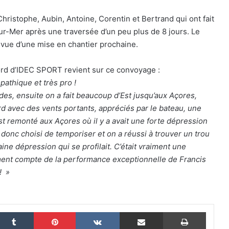
ristophe, Aubin, Antoine, Corentin et Bertrand qui ont fait
-sur-Mer après une traversée d’un peu plus de 8 jours. Le
 vue d’une mise en chantier prochaine.
The Famous Project CIC : un record du
ord d’IDEC SPORT revient sur ce convoyage :
monde homologué, une aventure
collective soutenue par IDEC SPORT
athique et très pro !
des, ensuite on a fait beaucoup d’Est jusqu’aux Açores,
rd avec des vents portants, appréciés par le bateau, une
THE FAMOUS PROJECT CIC – Et si on
se refaisait l’histoire de cette
est remonté aux Açores où il y a avait une forte dépression
performance historique !
a donc choisi de temporiser et on a réussi à trouver un trou
aine dépression qui se profilait. C’était vraiment une
THE FAMOUS PROJECT CIC – ELLES
ment compte de la performance exceptionnelle de Francis
L’ONT FAIT ET CA… CE N’EST PAS RIEN !
 ! »
THE FAMOUS PROJECT CIC MARQUE
L’HISTOIRE
nkedin
Tumblr
Pinterest
VKontakte
Partager par email
Imprim