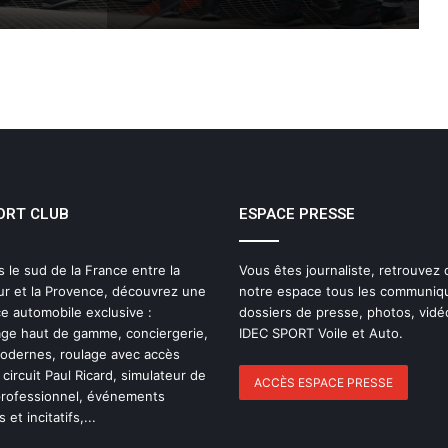
THE FAMOUS PROJECT CIC MARQUE
L’HISTOIRE
THE FAMOUS PROJECT CIC – CARNET
DE BORD – JOUR 57
ORT CLUB
ESPACE PRESSE
IDEC SPORT de retour sur la Route du
Rhum 2026 avec Alexia Barrier
s le sud de la France entre la
Vous êtes journaliste, retrouvez
ur et la Provence, découvrez une
notre espace tous les communiq
The Famous Project CIC : un record du
e automobile exclusive :
dossiers de presse, photos, vidé
monde homologué, une aventure
ge haut de gamme, conciergerie,
IDEC SPORT Voile et Auto.
collective soutenue par IDEC SPORT
modernes, roulage avec accès
 circuit Paul Ricard, simulateur de
ACCÈS ESPACE PRESSE
professionnel, événements
THE FAMOUS PROJECT CIC – Et si on
 et incitatifs,...
se refaisait l’histoire de cette
performance historique !