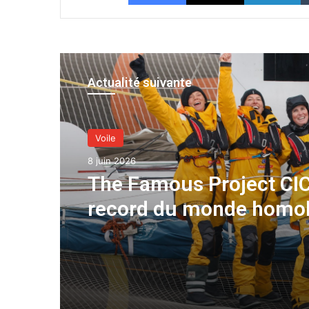
Actualité suivante
Voile
8 juin 2026
The Famous Project CIC
record du monde homo
une aventure collective
soutenue par IDEC SPO