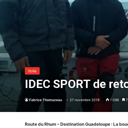
Voile
IDEC SPORT de retou
Fabrice Thomazeau
27 novembre 2018
1 096
T
Route du Rhum – Destination Guadeloupe : La bouc