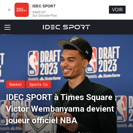
IDEC SPORT
VOIR
✕
GRATUIT
Sur Google Play
Menu
Basket
Sports Co
IDEC SPORT à Times Square :
Victor Wembanyama devient
joueur officiel NBA