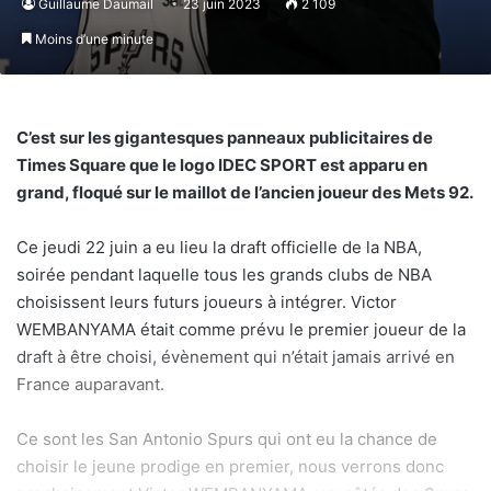
Guillaume Daumail
23 juin 2023
2 109
Moins d’une minute
C’est sur les gigantesques panneaux publicitaires de
Times Square que le logo IDEC SPORT est apparu en
grand, floqué sur le maillot de l’ancien joueur des Mets 92.
Ce jeudi 22 juin a eu lieu la draft officielle de la NBA,
soirée pendant laquelle tous les grands clubs de NBA
choisissent leurs futurs joueurs à intégrer. Victor
WEMBANYAMA était comme prévu le premier joueur de la
draft à être choisi, évènement qui n’était jamais arrivé en
France auparavant.
Ce sont les San Antonio Spurs qui ont eu la chance de
choisir le jeune prodige en premier, nous verrons donc