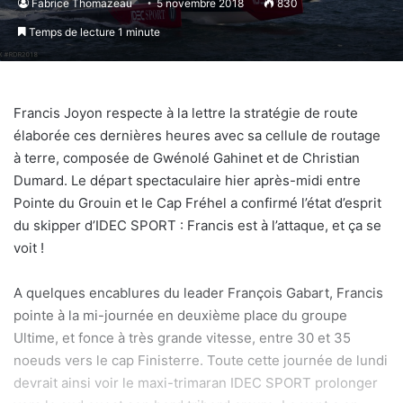
Fabrice Thomazeau
5 novembre 2018
830
Temps de lecture 1 minute
Francis Joyon respecte à la lettre la stratégie de route
élaborée ces dernières heures avec sa cellule de routage
à terre, composée de Gwénolé Gahinet et de Christian
Dumard. Le départ spectaculaire hier après-midi entre
Pointe du Grouin et le Cap Fréhel a confirmé l’état d’esprit
du skipper d’IDEC SPORT : Francis est à l’attaque, et ça se
voit !
A quelques encablures du leader François Gabart, Francis
pointe à la mi-journée en deuxième place du groupe
Ultime, et fonce à très grande vitesse, entre 30 et 35
noeuds vers le cap Finisterre. Toute cette journée de lundi
devrait ainsi voir le maxi-trimaran IDEC SPORT prolonger