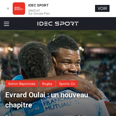
IDEC SPORT
VOIR
✕
GRATUIT
Sur Google Play
Menu
Aviron Bayonnais
Rugby
Sports Co
Evrard Oulai : un nouveau
chapitre