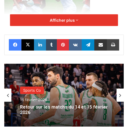
Afficher plus
Facebook
X
Linkedin
Tumblr
Pinterest
VKontakte
Telegram
Partager par email
Impr
Sports Co
16 février 2026
Retour sur les matchs du 14 et 15 février
2026