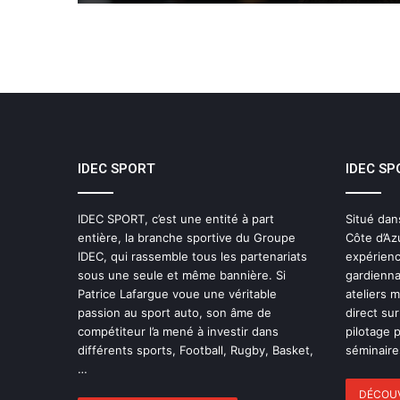
IDEC SPORT
IDEC SP
IDEC SPORT, c’est une entité à part
Situé dan
entière, la branche sportive du Groupe
Côte d’Az
IDEC, qui rassemble tous les partenariats
expérienc
sous une seule et même bannière. Si
gardienna
Patrice Lafargue voue une véritable
ateliers 
passion au sport auto, son âme de
direct sur
compétiteur l’a mené à investir dans
pilotage 
différents sports, Football, Rugby, Basket,
séminaires
…
DÉCOUV