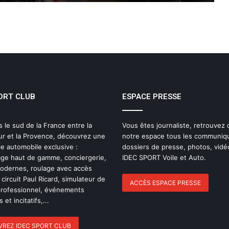
Women on Track : transmettre une
passion, inspirer une vocation
ELMS : une quatrième place pour IDEC
SPORT à Imola, pendant qu’IDEC
SPORT LEGEND s’impose au Mans
Classic
ORT CLUB
ESPACE PRESSE
Pourquoi l’endurance est probablement
le sport automobile le plus collectif ?
s le sud de la France entre la
Vous êtes journaliste, retrouvez
ur et la Provence, découvrez une
notre espace tous les communiq
Le dictionnaire de l’endurance : 15 mots
e automobile exclusive :
dossiers de presse, photos, vidé
pour (enfin) comprendre une course
ge haut de gamme, conciergerie,
IDEC SPORT Voile et Auto.
d’European Le Mans Series
modernes, roulage avec accès
 circuit Paul Ricard, simulateur de
ACCÈS ESPACE PRESSE
professionnel, événements
24 Heures du Mans 2026 : Nicolas
 et incitatifs,...
Minassian débriefe une semaine hors
norme
REZ IDEC SPORT CLUB