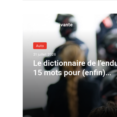
Actualité suivante
Auto
31 juillet 2026
Le dictionnaire de l’end
15 mots pour (enfin)
comprendre une cours
d’European Le Mans Ser