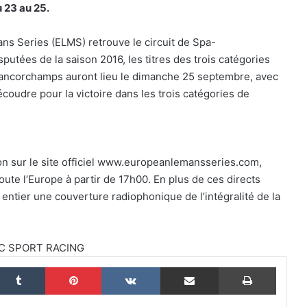
 23 au 25.
ans Series (ELMS) retrouve le circuit de Spa-
utées de la saison 2016, les titres des trois catégories
Le dictionnaire de l’endurance : 15 mots
Francorchamps auront lieu le dimanche 25 septembre, avec
pour (enfin) comprendre une course
d’European Le Mans Series
écoudre pour la victoire dans les trois catégories de
24 Heures du Mans 2026 : Nicolas
Minassian débriefe une semaine hors
norme
on sur le site officiel www.europeanlemansseries.com,
ute l’Europe à partir de 17h00. En plus de ces directs
Le Mans 2026 : 90 secondes pour
ntier une couverture radiophonique de l’intégralité de la
revivre une semaine hors du temps
IDEC SPORT RACING
Women on Track : transmettre une
passion, inspirer une vocation
nkedin
Tumblr
Pinterest
VKontakte
Partager par email
Imprim