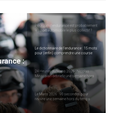
ELMS : une quatrième place pour IDEC
SPORT à Imola, pendant qu’IDEC
SPORT LEGEND s’impose au Mans
Classic
Pourquoi l’endurance est probablement
le sport automobile le plus collectif ?
Le dictionnaire de l’endurance : 15 mots
pour (enfin) comprendre une course
d’European Le Mans Series
urance :
24 Heures du Mans 2026 : Nicolas
Minassian débriefe une semaine hors
e
norme
ies
Le Mans 2026 : 90 secondes pour
revivre une semaine hors du temps