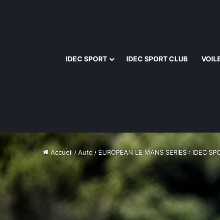
IDEC SPORT
IDEC SPORT CLUB
VOIL
Accueil
/
Auto
/
EUROPEAN LE MANS SERIES : IDEC S