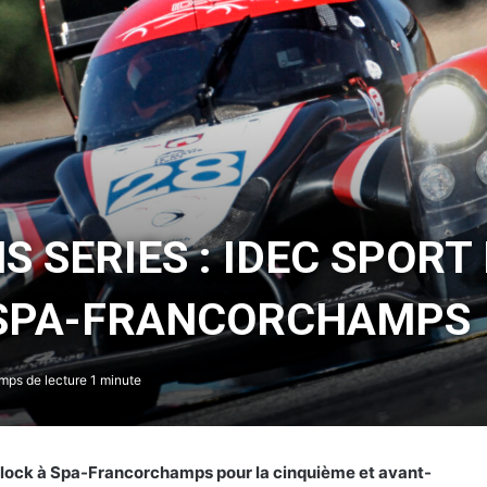
 SERIES : IDEC SPORT
 SPA-FRANCORCHAMPS
ps de lecture 1 minute
-block à Spa-Francorchamps pour la cinquième et avant-