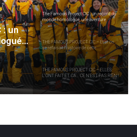
The Famous Project CIC : un record du
monde homologué, une aventure
collective soutenue par IDEC SPORT
 : un
logué,
THE FAMOUS PROJECT CIC – Et si on
se refaisait l’histoire de cette
performance historique !
RT
THE FAMOUS PROJECT CIC – ELLES
L’ONT FAIT ET CA… CE N’EST PAS RIEN !
THE FAMOUS PROJECT CIC MARQUE
L’HISTOIRE
THE FAMOUS PROJECT CIC – CARNET
DE BORD – JOUR 57