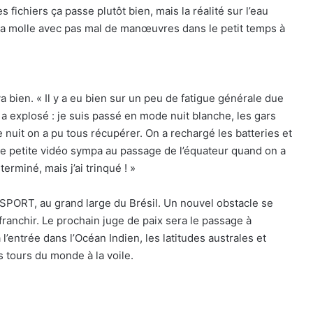
 fichiers ça passe plutôt bien, mais la réalité sur l’eau
 la molle avec pas mal de manœuvres dans le petit temps à
a bien. « Il y a eu bien sur un peu de fatigue générale due
a explosé : je suis passé en mode nuit blanche, les gars
 nuit on a pu tous récupérer. On a rechargé les batteries et
une petite vidéo sympa au passage de l’équateur quand on a
terminé, mais j’ai trinqué ! »
C SPORT, au grand large du Brésil. Un nouvel obstacle se
franchir. Le prochain juge de paix sera le passage à
entrée dans l’Océan Indien, les latitudes australes et
 tours du monde à la voile.
The Famous Project CIC : un record du
monde homologué, une aventure
collective soutenue par IDEC SPORT