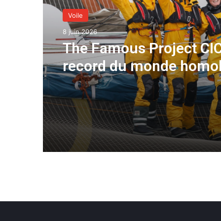
Voile
8 juin 2026
The Famous Project CIC
record du monde homo
une aventure collective
soutenue par IDEC SPO