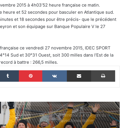
ovembre 2015 à 4h03’52 heure française ce matin.
ne heure et 52 secondes pour basculer en Atlantique sud.
THE FAMOUS PROJECT CIC – Et si on
se refaisait l’histoire de cette
inutes et 18 secondes pour être précis- que le précédent
performance historique !
 Peyron et son équipage sur Banque Populaire V le 27
THE FAMOUS PROJECT CIC – ELLES
L’ONT FAIT ET CA… CE N’EST PAS RIEN !
re française ce vendredi 27 novembre 2015, IDEC SPORT
4°14 Sud et 30°31 Ouest, soit 300 milles dans l’Est de la
ecord à battre : 266,5 milles.
THE FAMOUS PROJECT CIC MARQUE
L’HISTOIRE
nkedin
Tumblr
Pinterest
VKontakte
Partager par email
Imprim
THE FAMOUS PROJECT CIC – CARNET
DE BORD – JOUR 57
IDEC SPORT de retour sur la Route du
Rhum 2026 avec Alexia Barrier