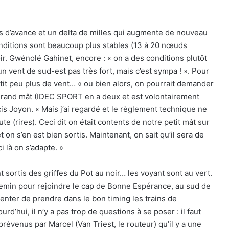
s d’avance et un delta de milles qui augmente de nouveau
conditions sont beaucoup plus stables (13 à 20 nœuds
oir. Gwénolé Gahinet, encore : « on a des conditions plutôt
n vent de sud-est pas très fort, mais c’est sympa ! ». Pour
petit peu plus de vent… « ou bien alors, on pourrait demander
e grand mât (IDEC SPORT en a deux et est volontairement
ancis Joyon. « Mais j’ai regardé et le règlement technique ne
e (rires). Ceci dit on était contents de notre petit mât sur
 et on s’en est bien sortis. Maintenant, on sait qu’il sera de
 là on s’adapte. »
t sortis des griffes du Pot au noir… les voyant sont au vert.
chemin pour rejoindre le cap de Bonne Espérance, au sud de
tenter de prendre dans le bon timing les trains de
d’hui, il n’y a pas trop de questions à se poser : il faut
révenus par Marcel (Van Triest, le routeur) qu’il y a une