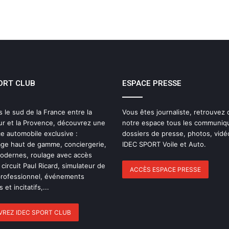
passion, inspirer une vocation
ELMS : une quatrième place pour IDEC
SPORT à Imola, pendant qu’IDEC
SPORT LEGEND s’impose au Mans
Classic
ORT CLUB
ESPACE PRESSE
Pourquoi l’endurance est probablement
le sport automobile le plus collectif ?
s le sud de la France entre la
Vous êtes journaliste, retrouvez
ur et la Provence, découvrez une
notre espace tous les communiq
Le dictionnaire de l’endurance : 15 mots
e automobile exclusive :
dossiers de presse, photos, vidé
pour (enfin) comprendre une course
ge haut de gamme, conciergerie,
IDEC SPORT Voile et Auto.
d’European Le Mans Series
modernes, roulage avec accès
 circuit Paul Ricard, simulateur de
ACCÈS ESPACE PRESSE
professionnel, événements
24 Heures du Mans 2026 : Nicolas
 et incitatifs,...
Minassian débriefe une semaine hors
norme
REZ IDEC SPORT CLUB
Le Mans 2026 : 90 secondes pour