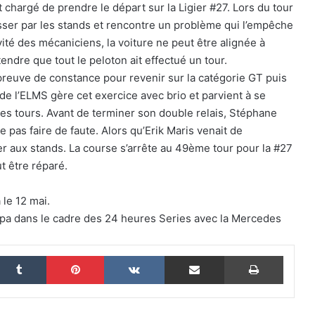
hargé de prendre le départ sur la Ligier #27. Lors du tour
epasser par les stands et rencontre un problème qui l’empêche
vité des mécaniciens, la voiture ne peut être alignée à
Le dictionnaire de l’endurance : 15 mots
attendre que tout le peloton ait effectué un tour.
pour (enfin) comprendre une course
d’European Le Mans Series
 preuve de constance pour revenir sur la catégorie GT puis
de l’ELMS gère cet exercice avec brio et parvient à se
des tours. Avant de terminer son double relais, Stéphane
24 Heures du Mans 2026 : Nicolas
Minassian débriefe une semaine hors
 pas faire de faute. Alors qu’Erik Maris venait de
norme
ser aux stands. La course s’arrête au 49ème tour pour la #27
t être réparé.
Le Mans 2026 : 90 secondes pour
revivre une semaine hors du temps
le 12 mai.
Spa dans le cadre des 24 heures Series avec la Mercedes
Women on Track : transmettre une
passion, inspirer une vocation
nkedin
Tumblr
Pinterest
VKontakte
Partager par email
Imprim
ELMS : une quatrième place pour IDEC