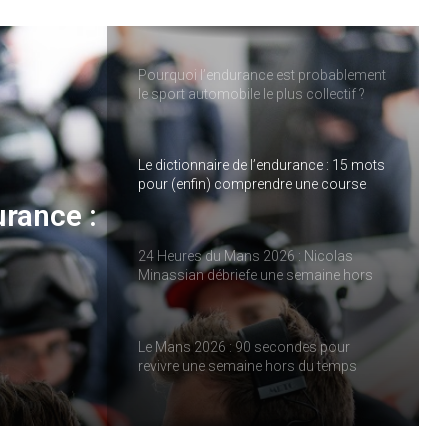
SPORT à Imola, pendant qu’IDEC
SPORT LEGEND s’impose au Mans
Classic
Pourquoi l’endurance est probablement
le sport automobile le plus collectif ?
Le dictionnaire de l’endurance : 15 mots
pour (enfin) comprendre une course
d’European Le Mans Series
urance :
24 Heures du Mans 2026 : Nicolas
Minassian débriefe une semaine hors
e
norme
ies
Le Mans 2026 : 90 secondes pour
revivre une semaine hors du temps
Women on Track : transmettre une