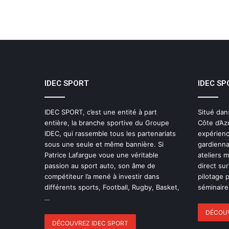
IDEC SPORT
IDEC SP
IDEC SPORT, c’est une entité à part
Situé dan
entière, la branche sportive du Groupe
Côte d’Az
IDEC, qui rassemble tous les partenariats
expérienc
sous une seule et même bannière. Si
gardienna
Patrice Lafargue voue une véritable
ateliers 
passion au sport auto, son âme de
direct sur
compétiteur l’a mené à investir dans
pilotage 
différents sports, Football, Rugby, Basket,
séminaires
…
DÉCOUV
DÉCOUVREZ IDEC SPORT