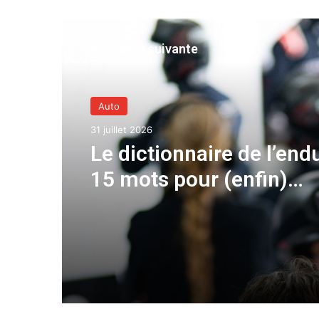
Actualité suivante
Auto
31 juillet 2026
Le dictionnaire de l’end
15 mots pour (enfin)
comprendre une cours
d’European Le Mans Ser