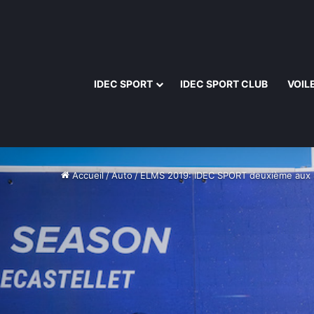
IDEC SPORT
IDEC SPORT CLUB
VOIL
Accueil
/
Auto
/
ELMS 2019: IDEC SPORT deuxième aux 4