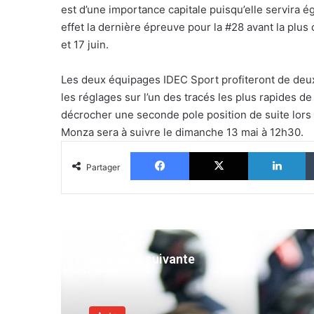
est d’une importance capitale puisqu’elle servira 
effet la dernière épreuve pour la #28 avant la plu
et 17 juin.
Les deux équipages IDEC Sport profiteront de deux 
les réglages sur l’un des tracés les plus rapides de
décrocher une seconde pole position de suite lors 
Monza sera à suivre le dimanche 13 mai à 12h30.
Facebook
X
Li
Partager
Actualité suivante