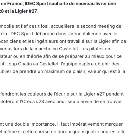
 en France, IDEC Sport souhaite de nouveau livrer une
8 et la Ligier #27.
obile et fief des tifosi, accueillera le second meeting de
za. IDEC Sport débarque dans l’arène italienne avec la
aniciens et les ingénieurs ont travaillé sur la Ligier afin de
venus lors de la manche au Castellet. Les pilotes ont
lateur ou en théorie afin de se préparer au mieux pour ce
l-Loup Chatin au Castellet, l’équipe espère obtenir des
blier de prendre un maximum de plaisir, valeur qui est à la
éfendront les couleurs de l’écurie sur la Ligier #27 pendant
loteront l’Oreca #28 avec pour seule envie de se trouver
Le dictionnaire de l’endurance : 15 mots
pour (enfin) comprendre une course
d’European Le Mans Series
ent une double importance. Il faut impérativement marquer
 et même si cette course ne dure « que » quatre heures, elle