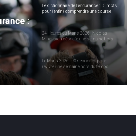
Le dictionnaire de l’endurance : 15 mots
pour (enfin) comprendre une course
d’European Le Mans Series
urance :
24 Heures du Mans 2026 : Nicolas
Minassian débriefe une semaine hors
e
norme
ies
Le Mans 2026 : 90 secondes pour
revivre une semaine hors du temps
Women on Track : transmettre une
passion, inspirer une vocation
ELMS : une quatrième place pour IDEC
SPORT à Imola, pendant qu’IDEC
SPORT LEGEND s’impose au Mans
Classic