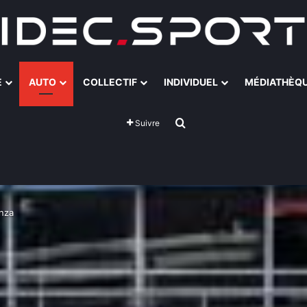
E
AUTO
COLLECTIF
INDIVIDUEL
MÉDIATHÈQ
Rechercher
Suivre
nza