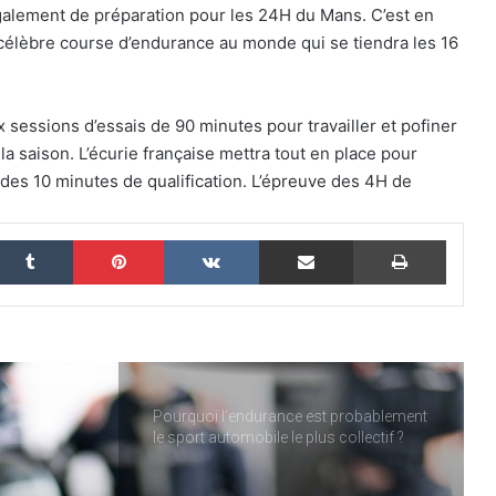
également de préparation pour les 24H du Mans. C’est en
24 Heures du Mans 2026 : Nicolas
Minassian débriefe une semaine hors
s célèbre course d’endurance au monde qui se tiendra les 16
norme
Le Mans 2026 : 90 secondes pour
sessions d’essais de 90 minutes pour travailler et pofiner
revivre une semaine hors du temps
 la saison. L’écurie française mettra tout en place pour
des 10 minutes de qualification. L’épreuve des 4H de
Women on Track : transmettre une
passion, inspirer une vocation
nkedin
Tumblr
Pinterest
VKontakte
Partager par email
Imprim
ELMS : une quatrième place pour IDEC
SPORT à Imola, pendant qu’IDEC
SPORT LEGEND s’impose au Mans
Classic
Pourquoi l’endurance est probablement
le sport automobile le plus collectif ?