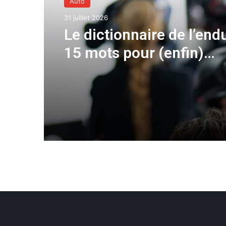
Auto
31 juillet 2026
Le dictionnaire de l’end
15 mots pour (enfin)
comprendre une cours
d’European Le Mans Ser