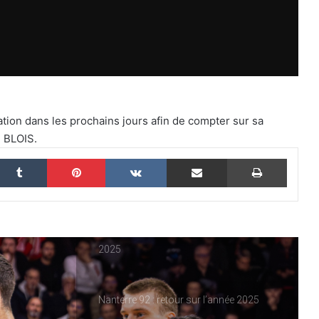
Retour sur les matchs du 14 et 15
février 2026
USON Nevers Rugby – Un match
ation dans les prochains jours afin de compter sur sa
frustrant au Pré-Fleuri
e BLOIS.
nkedin
Tumblr
Pinterest
VKontakte
Partager par email
Imprim
Nanterre 92 s’impose sur le parquet de
l’ASVEL
USON Nevers Rugby : les temps forts de
2025
Nanterre 92 : retour sur l’année 2025