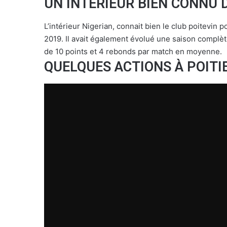
UN INTÉRIEUR BIEN CONNU 
L’intérieur Nigerian, connait bien le club poitevin 
2019. Il avait également évolué une saison complè
de 10 points et 4 rebonds par match en moyenne.
QUELQUES ACTIONS À POITI