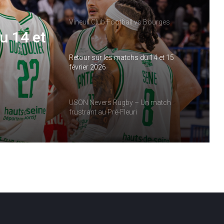
Vineuil Club Football vs Bourges
u 14 et
Retour sur les matchs du 14 et 15
février 2026
USON Nevers Rugby – Un match
frustrant au Pré-Fleuri
Nanterre 92 s’impose sur le parquet de
l’ASVEL
USON Nevers Rugby : les temps forts de
2025