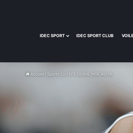
IDEC SPORT
IDEC SPORT CLUB
VOIL
Accueil
/
Sports Co
/
EFE ODIGIE PIGE AU PB