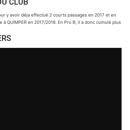
DU CLUB
pour y avoir déja effectué 2 courts passages en 2017 et en
te à QUIMPER en 2017/2018. En Pro B, il a donc cumulé plus
ERS