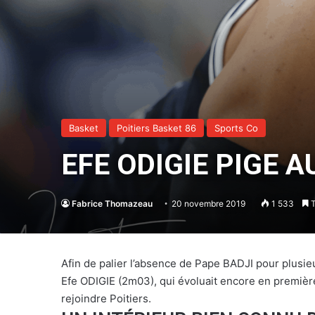
Basket
Poitiers Basket 86
Sports Co
EFE ODIGIE PIGE A
Fabrice Thomazeau
20 novembre 2019
1 533
T
Afin de palier l’absence de Pape BADJI pour plusie
Efe ODIGIE (2m03), qui évoluait encore en première 
rejoindre Poitiers.