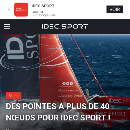
IDEC SPORT
VOIR
✕
GRATUIT
Sur Google Play
Menu
Voile
DES POINTES A PLUS DE 40
NŒUDS POUR IDEC SPORT !