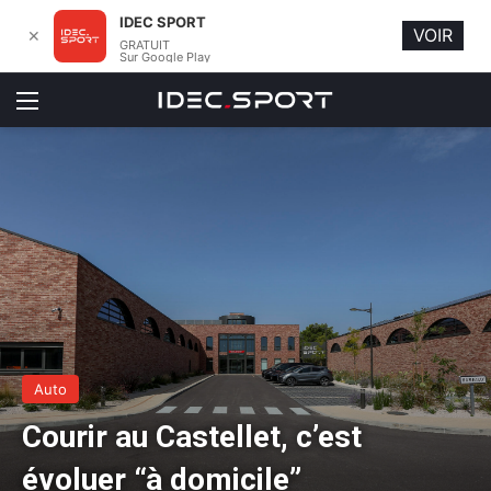
IDEC SPORT
VOIR
✕
GRATUIT
Sur Google Play
Menu
Auto
Courir au Castellet, c’est
évoluer “à domicile”