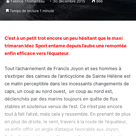
Fabrice Thomazeau
30 décembre 2015
866
Temps de lecture 1 minute
C’est à un petit trot encore un peu hésitant que le maxi
trimaran Idec Sport entame depuis l’aube une remontée
enfin efficace vers l’équateur.
Tout l’acharnement de Francis Joyon et ses hommes à
s’extirper des calmes de l’anticyclone de Sainte Hélène est
ce matin perceptible dans les incessants changements de
caps, un coup au nord ouest, un coup au nord est,
déclenchés par des marins toujours en quête de flux
stables et soutenus venus de l’est. Ce n’est pas encore
tout à fait l’alizé, mais cela y ressemble. En prenant de plus
en plus de droite, le vent, travers à la route de l’équateur,
va enfin offrir un angle d’attaque favorable aux Joyon,