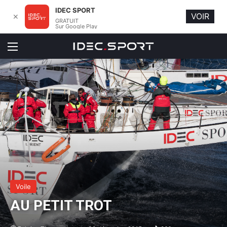
IDEC SPORT
VOIR
✕
GRATUIT
Sur Google Play
Menu
Voile
AU PETIT TROT