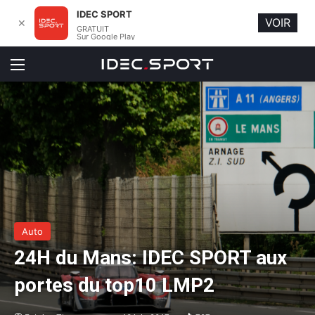
IDEC SPORT
VOIR
✕
GRATUIT
Sur Google Play
Menu
Auto
24H du Mans: IDEC SPORT aux
portes du top10 LMP2