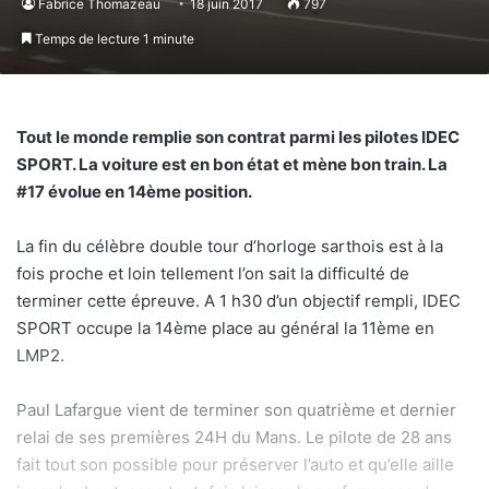
Fabrice Thomazeau
18 juin 2017
797
Temps de lecture 1 minute
Tout le monde remplie son contrat parmi les pilotes IDEC
SPORT. La voiture est en bon état et mène bon train. La
#17 évolue en 14ème position.
La fin du célèbre double tour d’horloge sarthois est à la
fois proche et loin tellement l’on sait la difficulté de
terminer cette épreuve. A 1 h30 d’un objectif rempli, IDEC
SPORT occupe la 14ème place au général la 11ème en
LMP2.
Paul Lafargue vient de terminer son quatrième et dernier
relai de ses premières 24H du Mans. Le pilote de 28 ans
fait tout son possible pour préserver l’auto et qu’elle aille